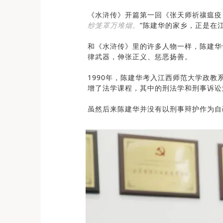
《水浒传》开篇第一回《张天师祈禳瘟疫
纱笼罩万堆烟。
”陈建华的家乡，正是在
和《水浒传》里的许多人物一样，陈建华
律武器，伸张正义、惩恶扬善。
1990年，陈建华考入江西师范大学政
增了法学课程，其中的刑法学和刑事诉讼
虽然后来陈建华并没有以刑事辩护作为自