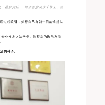
飞，藤萝倒挂……恰似青黛染成千块玉，碧
理过程吸引，梦想自己有朝一日能拿起法
学专业被划入法学类。调整后的政法系新
。
治的种子。