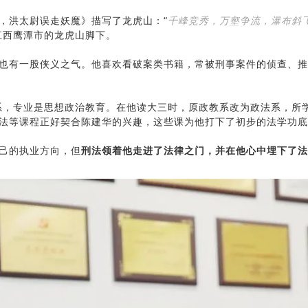
，洪太尉误走妖魔》描写了龙虎山：“
千峰竞秀，万壑争流，瀑布斜
江西鹰潭市的龙虎山脚下。
也有一股侠义之气。他喜欢看破案类书籍，常被刑事案件的侦查、推
教系，专业是思想政治教育。在他读大三时，原政教系改为政法系，所
法等课程正好契合陈建华的兴趣，这些课为他打下了初步的法学功底
己的执业方向，但
刑法领着他走进了法律之门，并在他心中埋下了法